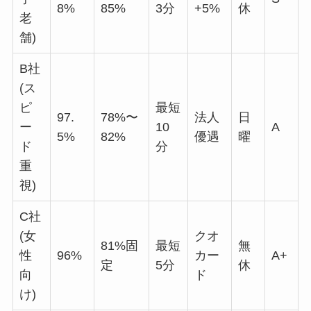
8%
85%
3分
+5%
休
老
舗)
B社
(ス
ピ
最短
97.
78%〜
法人
日
ー
10
A
5%
82%
優遇
曜
ド
分
重
視)
C社
(女
クオ
81%固
最短
無
性
96%
カー
A+
定
5分
休
向
ド
け)