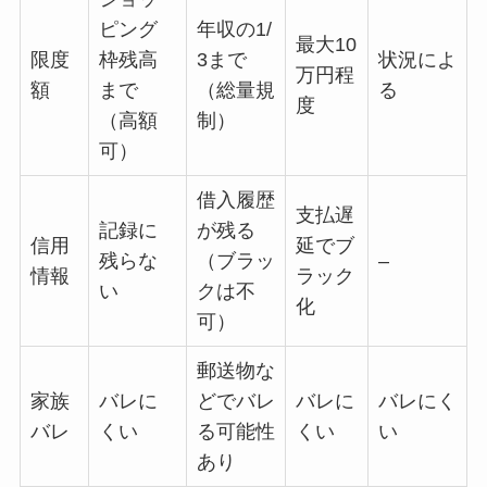
ピング
年収の1/
最大10
限度
枠残高
3まで
状況によ
万円程
額
まで
（総量規
る
度
（高額
制）
可）
借入履歴
支払遅
記録に
が残る
信用
延でブ
残らな
（ブラッ
–
情報
ラック
い
クは不
化
可）
郵送物な
家族
バレに
どでバレ
バレに
バレにく
バレ
くい
る可能性
くい
い
あり