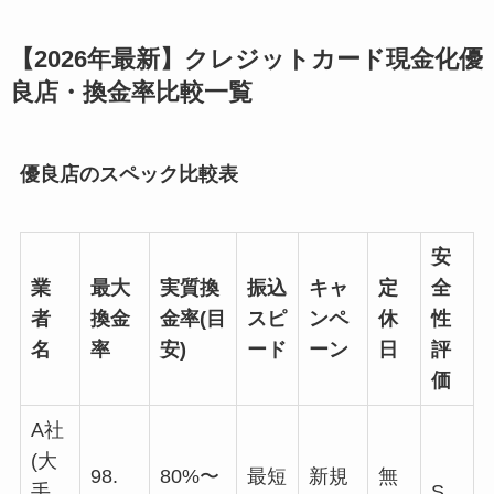
【2026年最新】クレジットカード現金化優
良店・換金率比較一覧
優良店のスペック比較表
安
業
最大
実質換
振込
キャ
定
全
者
換金
金率(目
スピ
ンペ
休
性
名
率
安)
ード
ーン
日
評
価
A社
(大
98.
80%〜
最短
新規
無
手
S