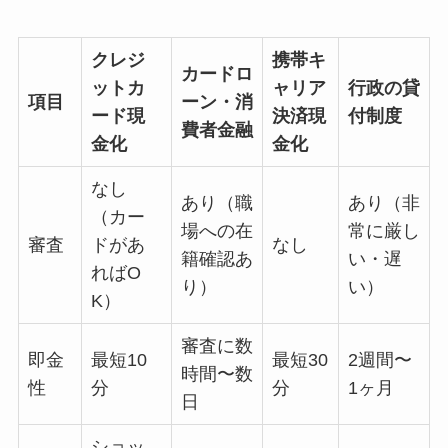
クレジ
携帯キ
カードロ
ットカ
ャリア
行政の貸
項目
ーン・消
ード現
決済現
付制度
費者金融
金化
金化
なし
あり（職
あり（非
（カー
場への在
常に厳し
審査
ドがあ
なし
籍確認あ
い・遅
ればO
り）
い）
K）
審査に数
即金
最短10
最短30
2週間〜
時間〜数
性
分
分
1ヶ月
日
ショッ